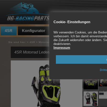
Cookie- Einstellungen
4SR
Konfigurator
Fundgrube
Auspuff
Wir verwenden Cookies, um die Bedienf
verbessern. Ich bin damit einverstande
die Zukunft widerrufen oder ändern. 
Sie sind hier:
>
4SR
>
Motorradhandschuhe
>
4SR Motorrad Lederhandsc
deaktivieren.
Impressum
4SR Motorrad Lederhandschuh Stingray Race Spec 
Dritt