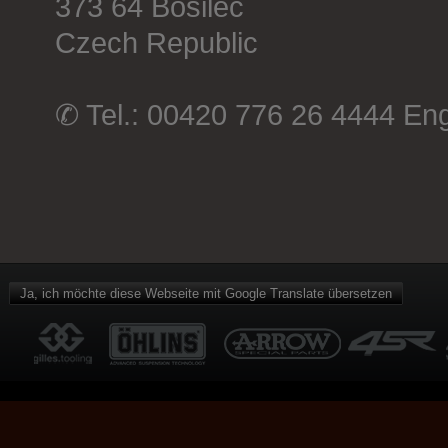
373 64 Bosilec
Czech Republic
✆ Tel.: 00420 776 26 4444 Eng
Ja, ich möchte diese Webseite mit Google Translate übersetzen