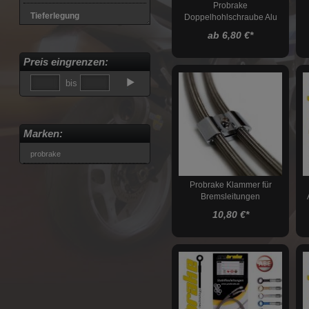
Probrake
Tieferlegung
Doppelhohlschraube Alu
M10x1,0
ab 6,80 €
*
Lenkungsdämpfer
Preis eingrenzen:
Stahlflexleitungskits
Aprilia
bis
BMW
Buell
Marken:
Ducati
probrake
Honda
Hyosung
Probrake Klammer für
Kawasaki
Bremsleitungen
KTM
10,80 €
*
MV Agusta
MZ / MUZ
Suzuki
Triumph
Yamaha