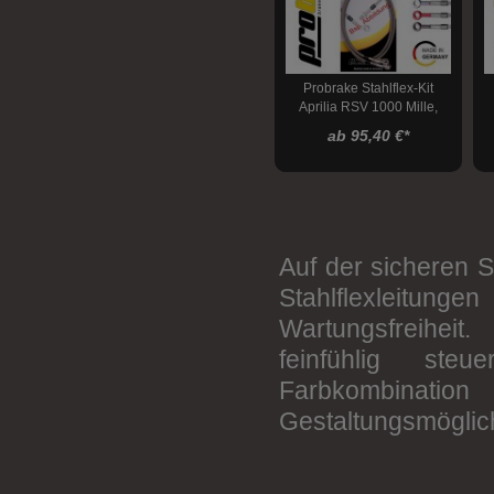
Stahlflexleitungszubehör
Felgen
Probrake Stahlflex-Kit
Kettenspanner
Aprilia RSV 1000 Mille,
1998-2000 , alternativ
ab 95,40 €
*
Bremsen
Transport
Montageständer
Montageständeraufnahmen
Auf der sicheren 
Werkstatt
Stahlflexleitun
Wartungsfreiheit
feinfühlig ste
Farbkombina
Gestaltungsmöglich