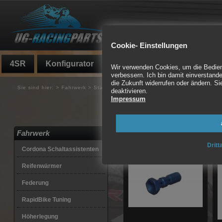
Cookie- Einstellungen
4SR
Konfigurator
Fundgrube
Auspuff
Wir verwenden Cookies, um die Bedienf
verbessern. Ich bin damit einverstande
die Zukunft widerrufen oder ändern. 
Sie sind hier:
>
Fahrwerk
>
Stahlflexleitungskits
deaktivieren.
Impressum
Stahlflexleitungen, Fi
494 Artikel gefunden
Fahrwerk
Dritt
Cordona Schaltassistenten
Reifenwärmer
Federung
RapidBike Tuning
Höherlegung