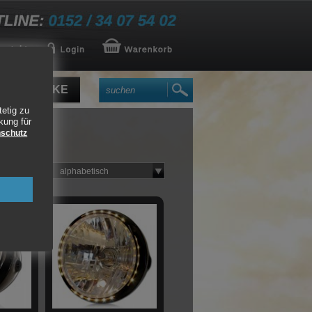
DUCABIKE
tetig zu
kung für
schutz
er
sortieren:
alphabetisch