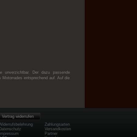
ie unverzichtbar. Der dazu passende
es Motorrades entsprechend auf. Auf die
Vertrag widerrufen
Widerrufsbelehrung
Zahlungsarten
Datenschutz
Versandkosten
Impressum
Partner