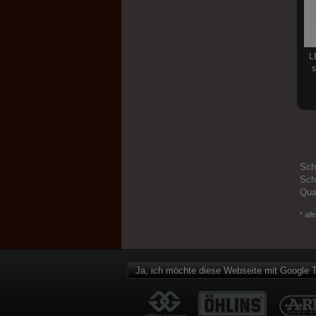
Scheinwerfer
Scheinwerferzubehör
L
Rückleuchten
s
Kennzeichenbeleuchtung
Kennzeichenhalter
Hebelprotektoren
Hebel
Sch
Sch
Felgenzierstreifen
Qua
Tankdeckel
* all
Ja, ich möchte diese Webseite mit Google T