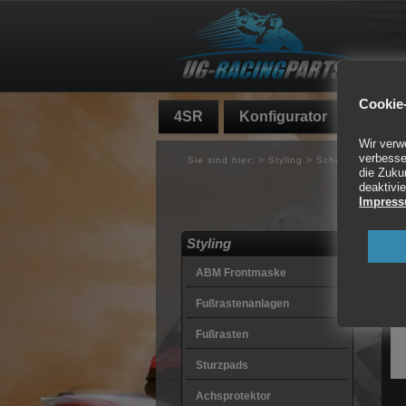
Cookie-
4SR
Konfigurator
Fundg
Wir verw
verbesse
Sie sind hier:
>
Styling
>
Scheinwerfer
die Zuku
deaktivie
Sch
Impres
10 A
Styling
ABM Frontmaske
Fußrastenanlagen
Fußrasten
Sturzpads
Achsprotektor