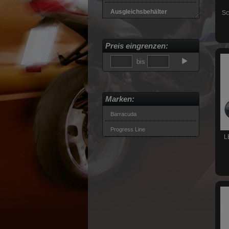
Ausgleichsbehälter
Sc
Gabelversteller
Preis eingrenzen:
Öleinfüllschrauben
bis
Digitalinstrumente
Luftfilter
Marken:
Lenker
Barracuda
Lenkergriffe
Progress Line
Lenkerenden
L
Spiegel
Blinker
Blinker-Rücklicht-
Kombinationen
Blinker-Standlicht-
Kombinationen
Blinkerzubehör