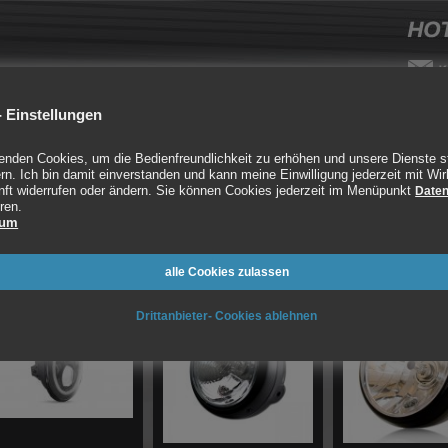
 Einstellungen
rube
Auspuff
CNC
Fahrwerk
Styling
enden Cookies, um die Bedienfreundlichkeit zu erhöhen und unsere Dienste s
rn. Ich bin damit einverstanden und kann meine Einwilligung jederzeit mit Wir
nft widerrufen oder ändern. Sie können Cookies jederzeit im Menüpunkt
Daten
ren.
einwerfer, Blinker, Rückleuchten, LED Scheinwerf
sum
rtikel gefunden
12 Einträge je Seite
alle Cookies zulassen
Drittanbieter- Cookies ablehnen