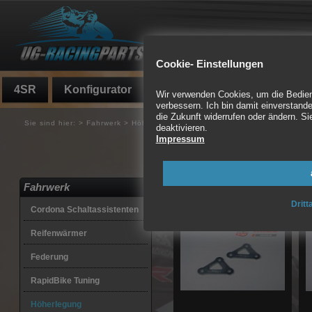
Cookie- Einstellungen
4SR
Konfigurator
Fundgrube
Auspuff
Wir verwenden Cookies, um die Bedienf
verbessern. Ich bin damit einverstande
die Zukunft widerrufen oder ändern. 
Sie sind hier:
>
Fahrwerk
>
Höherlegung
deaktivieren.
Impressum
Heckhöherlegung, Rads
130 Artikel gefunden
Fahrwerk
Dritt
Cordona Schaltassistenten
Reifenwärmer
Federung
RapidBike Tuning
Höherlegung