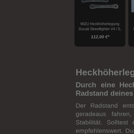
Kettenspanner
Bremsen
Transport
MIZU Heckhöherlegung
Ducati Streetfighter V4 / S,
Montageständer
2020-
112,00 €
*
Montageständeraufnahmen
Werkstatt
Heckhöherlegu
Durch eine Heck
Radstand deines
Der Radstand entsc
geradeaus fahren,
Stabilität. Sollte
empfehlenswert. Dur