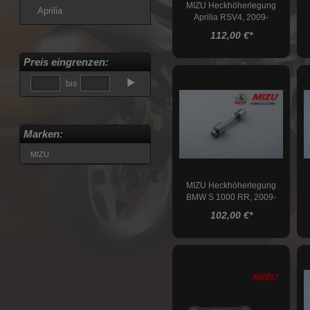
MIZU Heckhöherlegung
Aprilia
Aprilia RSV4, 2009-
BMW
112,00 €
*
Ducati
Preis eingrenzen:
Honda
bis
Kawasaki
KTM
MV Agusta
Marken:
Suzuki
MIZU
Triumph
Voge
MIZU Heckhöherlegung
Yamaha
BMW S 1000 RR, 2009-
2011
102,00 €
*
Tieferlegung
Lenkungsdämpfer
Stahlflexleitungskits
Felgen