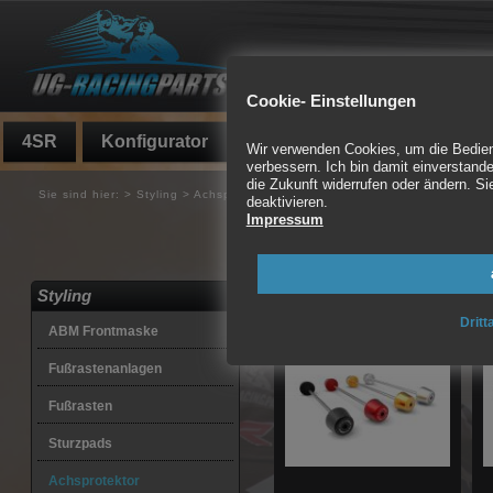
Cookie- Einstellungen
4SR
Konfigurator
Fundgrube
Auspuff
Wir verwenden Cookies, um die Bedienf
verbessern. Ich bin damit einverstande
die Zukunft widerrufen oder ändern. 
Sie sind hier:
>
Styling
>
Achsprotektor
deaktivieren.
Impressum
Fussrasten, Protektor
75 Artikel gefunden
Styling
Dritt
ABM Frontmaske
Fußrastenanlagen
Fußrasten
Sturzpads
Achsprotektor