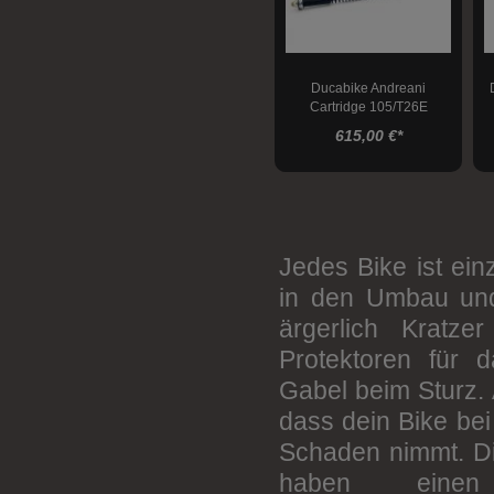
Blinker
Blinker-Rücklicht-
Kombinationen
Blinker-Standlicht-
Ducabike Andreani
Kombinationen
Cartridge 105/T26E
Blinkerzubehör
Triumph Speed Twin 1200
615,00 €
*
Scheinwerfer
Scheinwerferzubehör
Rückleuchten
Jedes Bike ist ein
Kennzeichenbeleuchtung
in den Umbau und
Kennzeichenhalter
ärgerlich Kratz
Hebelprotektoren
Protektoren für 
Hebel
Gabel beim Sturz. 
dass dein Bike bei
Felgenzierstreifen
Schaden nimmt. Die
Tankdeckel
haben einen 