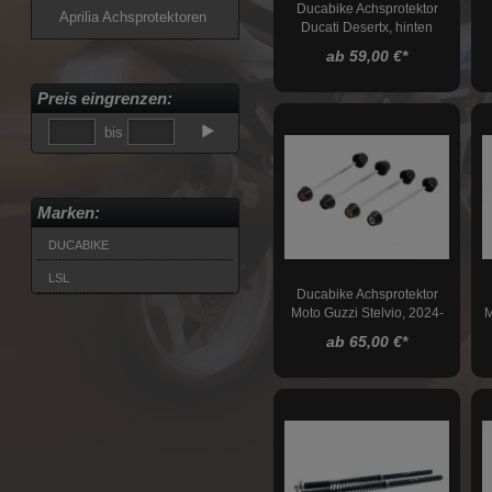
Ducabike Achsprotektor
Aprilia Achsprotektoren
Ducati Desertx, hinten
Moto Guzzi
ab 59,00 €
*
Achsprotektoren
Ducati Achsprotektoren
Preis eingrenzen:
Triumph Achsprotektoren
bis
Ausgleichsbehälter
Gabelversteller
Marken:
Öleinfüllschrauben
DUCABIKE
Digitalinstrumente
LSL
Ducabike Achsprotektor
Luftfilter
Moto Guzzi Stelvio, 2024-
M
ab 65,00 €
*
Lenker
Lenkergriffe
Lenkerenden
Spiegel