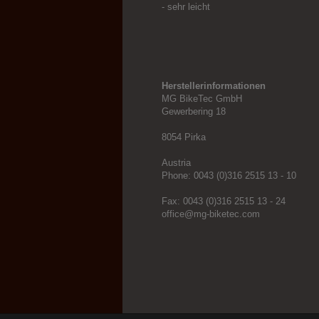
- sehr leicht
Herstellerinformationen
MG BikeTec GmbH
Gewerbering 18
8054 Pirka
Austria
Phone: 0043 (0)316 2515 13 - 10
Fax: 0043 (0)316 2515 13 - 24
office
@
mg-biketec
.
com