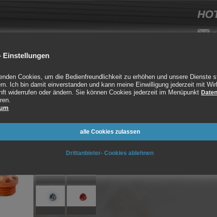
 Einstellungen
rube
Auspuff
CNC
Fahrwerk
Styling
enden Cookies, um die Bedienfreundlichkeit zu erhöhen und unsere Dienste s
rn. Ich bin damit einverstanden und kann meine Einwilligung jederzeit mit Wir
n
>
Biketec Ölverschlussschraube für Honda
nft widerrufen oder ändern. Sie können Cookies jederzeit im Menüpunkt
Daten
ren.
 für Honda
sum
Art. Nr.:
alle Cookies zulassen
Modell:
Drittanbieter- Cookies ablehnen
Lieferzeit: