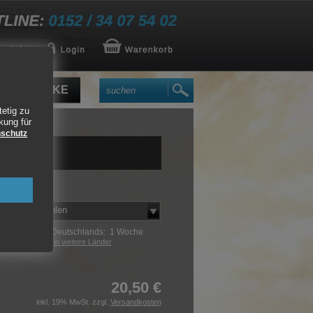
DUCABIKE
tetig zu
kung für
schutz
31887
Modell wählen
innerhalb Deutschlands: 1 Woche
Lieferzeiten in weitere Länder
20,50 €
inkl. 19% MwSt. zzgl.
Versandkosten