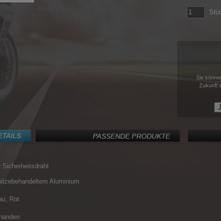
Stü
Sie können
Zukunft 
J
 Sicherheitsdraht
hitzebehandeltem Aluminium
au, Rot
rhanden