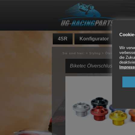
Cookie-
4SR
Konfigurator
Fundg
Wir verw
verbesse
Sie sind hier:
>
Styling
>
Öleinfüllschraube
die Zuku
deaktivie
Biketec Ölverschlussschraube
Impres