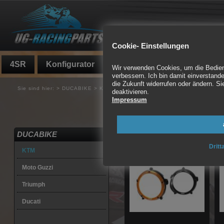
Cookie- Einstellungen
4SR
Konfigurator
Fundgrube
Auspuff
Wir verwenden Cookies, um die Bedienf
verbessern. Ich bin damit einverstande
die Zukunft widerrufen oder ändern. 
Sie sind hier:
>
DUCABIKE
>
KTM
deaktivieren.
Impressum
CNC gefräst, 3D gefert
57 Artikel gefunden
DUCABIKE
Dritt
KTM
Moto Guzzi
Triumph
Ducati