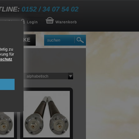
DUCABIKE
tetig zu
kung für
schutz
sortieren:
alphabetisch