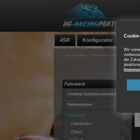
Cookie-
4SR
Konfigurator
Fundg
Wir verw
verbesse
Sie sind hier:
>
Fahrwerk
>
Federung
die Zuku
deaktivie
Fe
Impres
341 
Fahrwerk
Cordona Schaltassistenten
Reifenwärmer
Federung
Gabelfedern
Öhlins