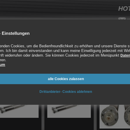
 Einstellungen
rube
Auspuff
CNC
Fahrwerk
Styling
enden Cookies, um die Bedienfreundlichkeit zu erhöhen und unsere Dienste s
rn. Ich bin damit einverstanden und kann meine Einwilligung jederzeit mit Wir
nft widerrufen oder ändern. Sie können Cookies jederzeit im Menüpunkt
Daten
ren.
derung
sum
Artikel gefunden
12 Einträge je Seite
alle Cookies zulassen
Drittanbieter- Cookies ablehnen