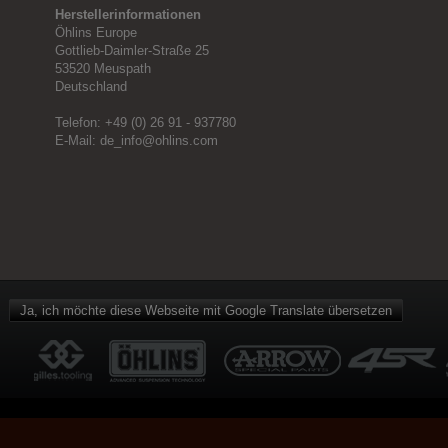
Herstellerinformationen
Öhlins Europe
Gottlieb-Daimler-Straße 25
53520 Meuspath
Deutschland
Telefon: +49 (0) 26 91 - 937780
E-Mail: de_info
@
ohlins
.
com
Ja, ich möchte diese Webseite mit Google Translate übersetzen