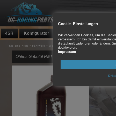
Cookie- Einstellungen
4SR
Konfigurator
Fundgrube
Auspuff
Wir verwenden Cookies, um die Bedienf
verbessern. Ich bin damit einverstande
die Zukunft widerrufen oder ändern. 
Sie sind hier:
>
Fahrwerk
>
Werkstatt
>
Öhlins Gabelöl R&T43
deaktivieren.
Impressum
Öhlins Gabelöl R&T43
Dritt