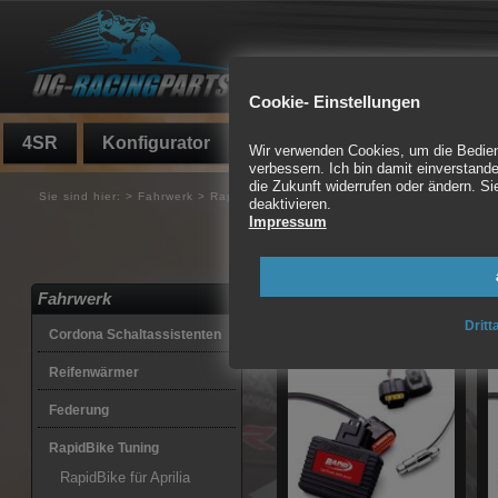
Cookie- Einstellungen
4SR
Konfigurator
Fundgrube
Auspuff
Wir verwenden Cookies, um die Bedienf
verbessern. Ich bin damit einverstande
die Zukunft widerrufen oder ändern. 
Sie sind hier:
>
Fahrwerk
>
RapidBike Tuning
>
Rapid Bike Blipper
deaktivieren.
Impressum
Rapid Bike Blipper, R
Lastsensorzelle
Fahrwerk
20 Artikel gefunden
Dritt
Cordona Schaltassistenten
Reifenwärmer
Federung
RapidBike Tuning
RapidBike für Aprilia