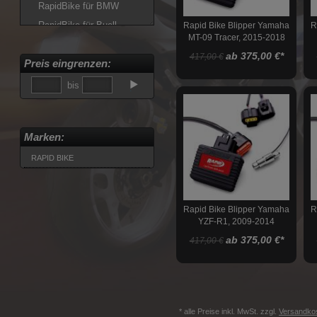
RapidBike für BMW
RapidBike für Buell
Rapid Bike Blipper Yamaha
R
MT-09 Tracer, 2015-2018
RapidBike für Ducati
ab 375,00 €
*
417,00 €
Preis eingrenzen:
RapidBike für Honda
RapidBike für Kawasaki
bis
RapidBike für KTM
RapidBike für Moto Guzzi
Marken:
RapidBike für Moto Morini
RAPID BIKE
RapidBike für MV Agusta
RapidBike für Suzuki
RapidBike für Triumph
Rapid Bike Blipper Yamaha
R
RapidBike für Yamaha
YZF-R1, 2009-2014
Rapid Bike Blipper
ab 375,00 €
*
417,00 €
Rapid Bike Blipper für
BMW
Rapid Bike Blipper für
Ducati
* alle Preise inkl. MwSt. zzgl.
Versandko
Rapid Bike Blipper für