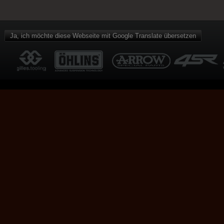
Honda
Rapid Bike Blipper für
Suzuki
Ja, ich möchte diese Webseite mit Google Translate übersetzen
Rapid Bike Blipper für
Triumph
Rapid Bike Blipper für
Yamaha
Höherlegung
Tieferlegung
Lenkungsdämpfer
Stahlflexleitungskits
Felgen
Kettenspanner
Bremsen
Transport