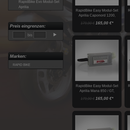
RapidBike Evo Modul-Set
Aprilia
RapidBike Easy Modul-Set
R
RapidBike Racing Modul-
Aprilia Caponord 1200,
Set Aprilia
2013-2016
165,00 €
*
179,00 €
Preis eingrenzen:
RapidBike Easy Modul-
Set Aprilia
bis
RapidBike für BMW
RapidBike für Buell
Marken:
RapidBike für Ducati
RAPID BIKE
RapidBike für Honda
RapidBike für Kawasaki
RapidBike für KTM
RapidBike Easy Modul-Set
R
RapidBike für Moto Guzzi
Aprilia Mana 850 / GT,
2007-2016
RapidBike für Moto Morini
165,00 €
*
179,00 €
RapidBike für MV Agusta
RapidBike für Suzuki
RapidBike für Triumph
RapidBike für Yamaha