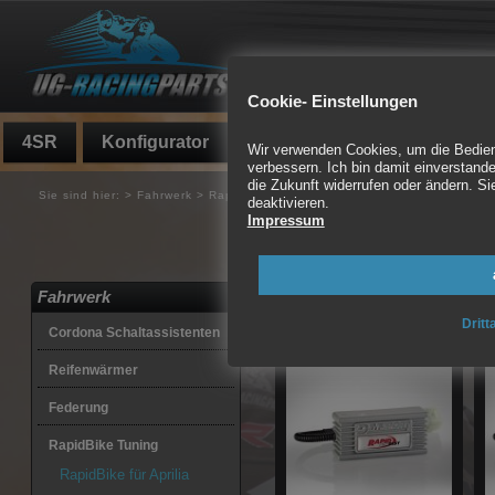
Cookie- Einstellungen
4SR
Konfigurator
Fundgrube
Auspuff
Wir verwenden Cookies, um die Bedienf
verbessern. Ich bin damit einverstande
die Zukunft widerrufen oder ändern. 
Sie sind hier:
>
Fahrwerk
>
RapidBike Tuning
>
RapidBike für Aprilia
deaktivieren.
Impressum
Rapid BikeMotorsteuer
Lambdasonde, Gemisch
Fahrwerk
20 Artikel gefunden
Dritt
Cordona Schaltassistenten
Reifenwärmer
Federung
RapidBike Tuning
RapidBike für Aprilia