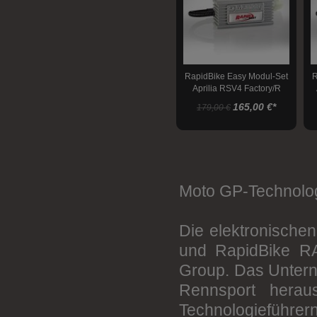
Rapid Bike Blipper
Höherlegung
Tieferlegung
RapidBike Easy Modul-Set
R
Lenkungsdämpfer
Aprilia RSV4 Factory/R
APRC, 2011-2012
165,00 €
*
179,00 €
Stahlflexleitungskits
Felgen
Kettenspanner
Bremsen
Moto GP-Technolog
Transport
Die elektronisch
Montageständer
und RapidBike R
Montageständeraufnahmen
Group. Das Untern
Werkstatt
Rennsport herau
Technologiefü