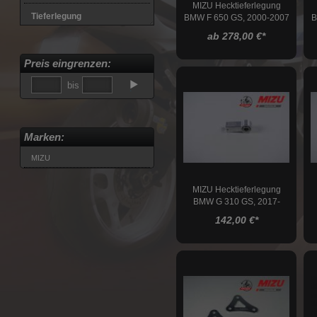
MIZU Hecktieferlegung
Tieferlegung
BMW F 650 GS, 2000-2007
B
Aprilia
ab 278,00 €
*
Benelli
Preis eingrenzen:
BMW
bis
Buell
CF Moto
Ducati
Marken:
Honda
MIZU
Husqvarna
Indian
MIZU Hecktieferlegung
BMW G 310 GS, 2017-
Kawasaki
2020
142,00 €
*
KTM
MV Agusta
Suzuki
Triumph
Voge