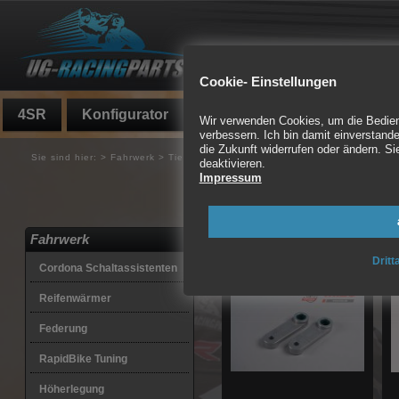
Cookie- Einstellungen
4SR
Konfigurator
Fundgrube
Auspuff
Wir verwenden Cookies, um die Bedienf
verbessern. Ich bin damit einverstande
die Zukunft widerrufen oder ändern. 
Sie sind hier:
>
Fahrwerk
>
Tieferlegung
>
BMW
deaktivieren.
Impressum
Hecktieferlegung, ABE
10 Artikel gefunden
Fahrwerk
Dritt
Cordona Schaltassistenten
Reifenwärmer
Federung
RapidBike Tuning
Höherlegung