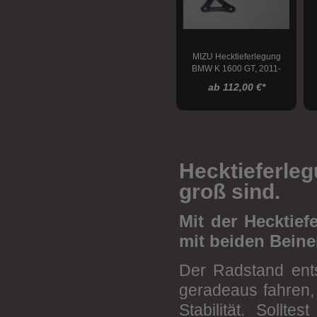
Yamaha
Lenkungsdämpfer
Stahlflexleitungskits
MIZU Hecktieferlegung
BMW K 1600 GT, 2011-
Felgen
ab 112,00 €
*
Kettenspanner
Bremsen
Transport
Hecktieferle
Montageständer
groß sind.
Montageständeraufnahmen
Mit der Hecktief
Werkstatt
mit beiden Beine
Der Radstand entsc
geradeaus fahren, 
Stabilität. Sollt