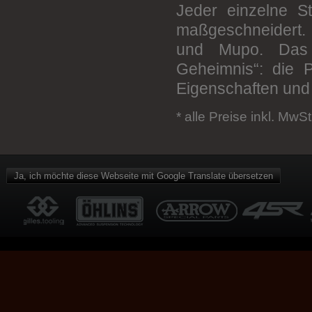
Jeder einzelne S
CNC Racing
maßgeschneidert. 
Cordona
und Mupo. Das K
Daytona
Geheimnis“: die P
DUCABIKE
Eigenschaften und 
Gilles
* alle Preise inkl. MwSt
K-tech
Keiti
Lv8
Ja, ich möchte diese Webseite mit Google Translate übersetzen
Magura
MIZU
MOTACC
Optimate
probrake
Progress Line
RAPID BIKE