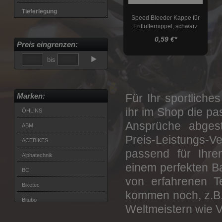
Tieferlegung
Speed Bleeder Kappe für
Entlüfternippel, schwarz
Lenkungsdämpfer
0,59 €
*
Preis eingrenzen:
Stahlflexleitungskits
bis
Felgen
Kettenspanner
Marken:
Für Ihr sportliche
Bremsen
ihr im Shop die p
ÖHLINS
Transport
Ansprüche abges
ABM
Montageständer
Preis-Leistungs-Ve
ACEBIKES
Montageständeraufnahmen
passend für Ihre
Alphatechnik
Werkstatt
einem perfekten Ba
BC
von erfahrenen T
Biketec
kommen noch, z.B.
Bitubo
Weltmeistern wie V
Brembo