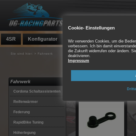
Cookie- Einstellungen
4SR
Konfigurator
Fundgrube
Auspuff
Wir verwenden Cookies, um die Bedienf
verbessern. Ich bin damit einverstande
die Zukunft widerrufen oder ändern. 
Sie sind hier:
>
Fahrwerk
deaktivieren.
Impressum
Motorrad Federbeine, 
Kits
Fahrwerk
1 Artikel gefunden
Dritt
Cordona Schaltassistenten
Reifenwärmer
Federung
RapidBike Tuning
Höherlegung