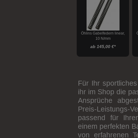
CNC Racing
Cordona
Daytona
DUCABIKE
Öhlins Gabelfedern linear,
10 N/mm
Gilles
ab 145,00 €
*
K-tech
Keiti
Lv8
Magura
Für Ihr sportliche
MIZU
ihr im Shop die p
MOTACC
Ansprüche abges
Optimate
Preis-Leistungs-Ve
probrake
passend für Ihre
einem perfekten Ba
Progress Line
von erfahrenen T
RAPID BIKE