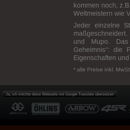
kommen noch, z.B.
Zupin
Weltmeistern wie V
Jeder einzelne S
maßgeschneidert. 
und Mupo. Das K
Geheimnis“: die P
Eigenschaften und 
* alle Preise inkl. MwSt
Ja, ich möchte diese Webseite mit Google Translate übersetzen