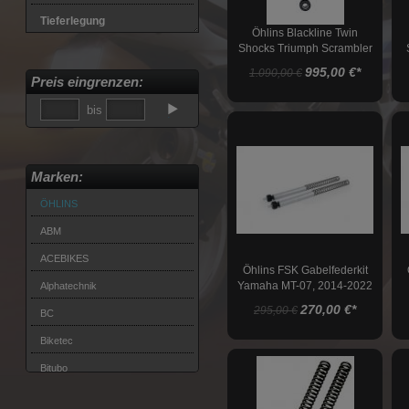
Tieferlegung
Öhlins Blackline Twin
Shocks Triumph Scrambler
Lenkungsdämpfer
865, 2006-2016
995,00 €
*
1.090,00 €
Preis eingrenzen:
Stahlflexleitungskits
bis
Felgen
Kettenspanner
Marken:
Bremsen
ÖHLINS
Transport
ABM
Montageständer
ACEBIKES
Montageständeraufnahmen
Öhlins FSK Gabelfederkit
Yamaha MT-07, 2014-2022
Alphatechnik
Werkstatt
270,00 €
*
295,00 €
BC
Biketec
Bitubo
Brembo