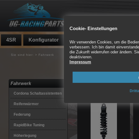
Cookie- Einstellungen
4SR
Konfigurator
Fundgrube
Auspuff
Wir verwenden Cookies, um die Bedienf
verbessern. Ich bin damit einverstande
die Zukunft widerrufen oder ändern. 
Sie sind hier:
>
Fahrwerk
deaktivieren.
Impressum
Motorrad Federbeine, 
Kits
Fahrwerk
260 Artikel gefunden
Dritt
Cordona Schaltassistenten
Reifenwärmer
Federung
RapidBike Tuning
Höherlegung